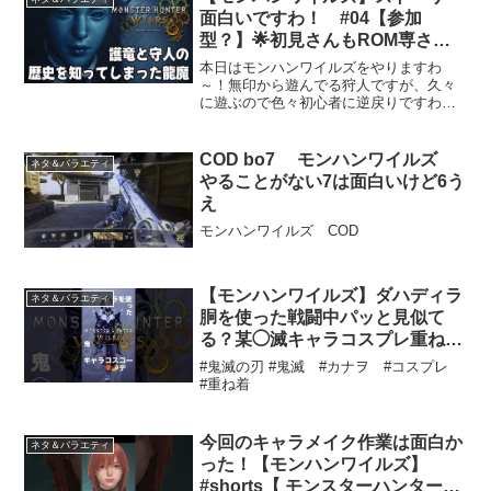
面白いですわ！ #04【参加
型？】🌟初見さんもROM専さん
も大歓迎ですわ～～！
本日はモンハンワイルズをやりますわ
～！無印から遊んでる狩人ですが、久々
に遊ぶので色々初心者に逆戻りですわ～
～💦まだ大集会場には行けないのです
が、ストーリー中でも助っ人として一緒
に遊べるらしいので…それでも宜しけれ
COD bo7 モンハンワイルズ
ネタ＆バラエティ
ば遊びましょう～💜*****...
やることがない7は面白いけど6う
え
モンハンワイルズ COD
【モンハンワイルズ】ダハディラ
ネタ＆バラエティ
胴を使った戦闘中パッと見似て
る？某◯滅キャラコスプレ重ね着
コーデ #モンスターハンターワ
#鬼滅の刃 #鬼滅 #カナヲ #コスプレ
イルズ #mhws #shorts
#重ね着
#mhwilds #重ね着
今回のキャラメイク作業は面白か
ネタ＆バラエティ
った！【モンハンワイルズ】
#shorts【 モンスターハンターワ