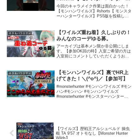
イルズ】PS5版
今回のキャラメイク作業は面白かった！
【モンハンワイルズ】#shorts【 モンスタ
ーハンターワイルズ】PS5版を投稿しま
した。では、ご覧下さい。まだチャンネ
ル登録をしていない方はチャンネル登録
をお願いします。 （最新の動画アップ
【ワイルズ重ね着】久しぶりの！
ネタ＆バラエティ
デート時にお...
みんなのコーデゆる募。
アーカイブは基本メン限か非公開にしま
す。【参加OK回の時】入室ご希望の方は
入室前にコメントしていただくようお願
いします。重ね着好き達で雑にたむろし
ていきましょう(´ω`)高評価･チャンネル登
録よろしくお願いします✨Please like a...
【モンハンワイルズ】裏でHR上
ネタ＆バラエティ
げてきた！＼(^o^)／【参加可】
#monsterhunter #モンハンワイルズ #モン
ハン#モンハン #モンハンワイルズ
#monsterhunter #モンスターハンターワ
イルズ #初見さん歓迎【ルーレットルー
ル】☆武器・防具はルーレットで決める
(選ばれた武器種･防具...
【ワイルズ】歴戦王アルシュベルド 操虫
棍 TA 9’57 オトモなし【Monster Hunter
Wilds】