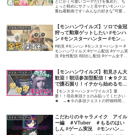
とにかく可愛いコーデだけを集めた、ち
ょっと軽めにサクッと見やすいモンハン
重ね着動画です✨みんなの好きな"可愛
い"があれば、ぜひコメントで教えて下さ
いね重ね着コーデ、楽しんでこっ！高評
価･チャンネル登録よろしくお願いしま
【モンハンワイルズ】ソロで金冠
ネタ＆バラエティ
す！Please li...
狩って勲章ゲットしたい #モンハ
ン #モンスターハンター #モンハ
ンワイルズ #キャラメイク #キャ
#初見 #モンハン #モンスターハンター #
ラクリ #女性配信 #ゲーム配信 #
モンハンワイルズ #ゲーム配信 #ゲーム実
況 #女性配信 #顔出し配信 #ゲーム女子 #
ゲーム女子
キャラメイク #キャラクリ【本日のお品
書き】タカ編金冠モンスター探し【縛
り】ソロまたはサポハンのみチャット
【モンハンワイルズ】初見さん大
ネタ＆バラエティ
に...
歓迎！朝活参加型配信！★９クエ
で護石掘り！イチから始めるモン
ハンワイルズ！Vol.91
【モンスターハンターワイルズ】重
要！！現在単頭クエのみ貼ってください
★ →★９の多頭クエストの狩猟時間が
長くなりがちのため またグループ間
での討伐時間の差を少なくするためみん
なで楽しくひと狩りしましょう！常連さ
こだわりのキャラメイク アイル
ネタ＆バラエティ
んも初見さんも参加大歓迎です...
ー編 ＃VTuber ＃もるのはい
しん #ゲーム実況 #モンハン #
モンハンワイルズ #キャラメイ