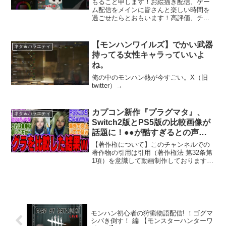
もること申します！お絵描き配信、ゲー
ク
ム配信をメインに皆さんと楽しい時間を
過ごせたらとおもいます！高評価、チャ
ンネル登録してもらえると嬉しいです！
どうぞよろしくお願い致します！
X(VTuber）：X(イラスト用）：メンバー
【モンハンワイルズ】でかい武器
ネタ＆バラエティ
シップ：Pixiv...
持ってる女性キャラっていいよ
ね。
俺の中のモンハン熱が今すごい。X（旧
twitter）→
カプコン新作『プラグマタ』、
ネタ＆バラエティ
Switch2版とPS5版の比較画像が
話題に！●●が酷すぎるとの声が
あがる…【スイッチ2】【bgm】
【著作権について】このチャンネルでの
【海外】【反応】【攻略】【キャ
著作物の引用は引用（著作権法 第32条第
1項）を意識して動画制作しております。
ラ解放】【モンハンワイルズ】
ご理解お願いいたします。チャンネル内
における動画にて使用、掲載している画
像や動画、台詞などの著作権・肖像権等
は、各権利所有者様...
モンハン初心者の狩猟物語配信! ！ゴグマ
シバき倒す！ 編 【モンスターハンターワ