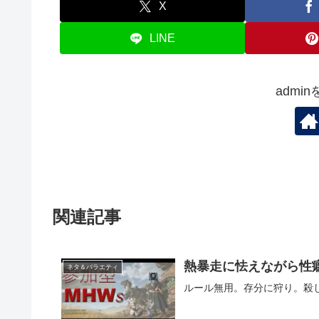
X
LINE
admi
関連記事
熱暴走に怯えながら性
ネタ＆バラエティ
ルール無用。存分に狩り。殺