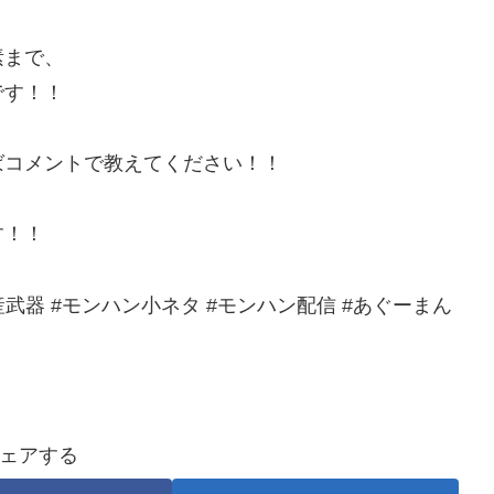
素まで、
です！！
ばコメントで教えてください！！
す！！
#生産武器 #モンハン小ネタ #モンハン配信 #あぐーまん
ェアする