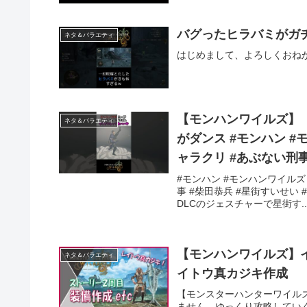
バグったヒラバミがガチ
ネタ＆バラエティ
はじめまして、よろしくおねがい
【モンハンワイルズ】
ネタ＆バラエティ
がダンス #モンハン #モン
ャラクリ #あぶない刑事
#モンハン #モンハンワイルズ #m
事 #柴田恭兵 #星街すいせ
DLCのジェスチャーで星街す..
【モンハンワイルズ】イ
ネタ＆バラエティ
イトウ真カジキ作成
【モンスターハンターワイル
ません。ゆっくり攻略していく