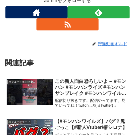
adminをフォローする
狩猟動画ギルド
関連記事
この新人面白恐ろしいよ～ #モン
ネタ＆バラエティ
ハン #モンハンライズ #モンハン
サンブレイク #モンハンワイルズ
#ゲーム実況 #ゲーム #shorts
配信切り抜きです。配信やってます、見
ていってね！twitch→X(旧Twitter)→
【#モンハンワイルズ】バグ？鬼
ネタ＆バラエティ
ごっこ【#新人Vtuber/椿シロナ】
ずっとモンスターと鬼ごっこする羽目に