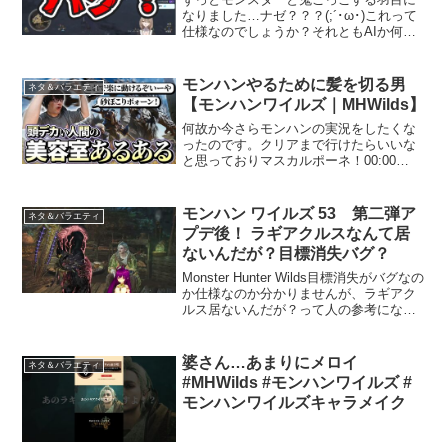
なりました…ナゼ？？？(;´･ω･)これって
仕様なのでしょうか？それともAIか何か
のバグなのでしょうか？あるいは私が下
手すぎたせいなのか…単純に私がモンス
ターに嫌われてしまったのか…ダレカ…
モンハンやるために髪を切る男
ネタ＆バラエティ
オシエテ…ご視...
【モンハンワイルズ｜MHWilds】
何故か今さらモンハンの実況をしたくな
ったのです。クリアまで行けたらいいな
と思っておりマスカルポーネ！00:00
OP00:30 ルール説明と散髪03:32 キャラ
メイク06:38 頭デカあるある09:48 ゲーム
開始12:21 本人参戦Yo...
モンハン ワイルズ 53 第二弾ア
ネタ＆バラエティ
プデ後！ ラギアクルスなんて居
ないんだが？目標消失バグ？
Monster Hunter Wilds目標消失がバグなの
か仕様なのか分かりませんが、ラギアク
ルス居ないんだが？って人の参考になれ
ば幸い。
婆さん…あまりにメロイ
ネタ＆バラエティ
#MHWilds #モンハンワイルズ #
モンハンワイルズキャラメイク