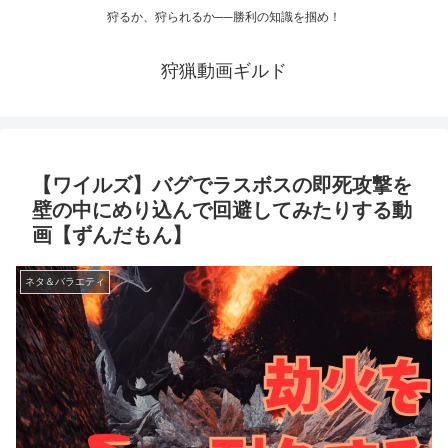
狩るか、狩られるか──勝利の知識を掴め！
狩猟動画ギルド
【ワイルズ】バグでラスボスの即死攻撃を
壁の中にめり込んで回避してみたりする動
画【ずんだもん】
ネタ＆バラエティ