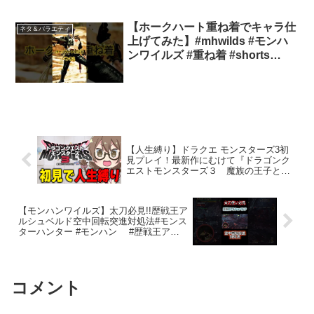
【ホークハート重ね着でキャラ仕
ネタ＆バラエティ
上げてみた】#mhwilds #モンハ
ンワイルズ #重ね着 #shorts
#shortsvideo #gaming
【人生縛り】ドラクエ モンスターズ3初
見プレイ！最新作にむけて『ドラゴンク
エストモンスターズ３ 魔族の王子とエ
ルフの旅』を攻略する【DQM3/Steam
版】
【モンハンワイルズ】太刀必見!!歴戦王ア
ルシュベルド空中回転突進対処法#モンス
ターハンター #モンハン #歴戦王アル
シュベルト#モンハンワイルズ #ワイルズ
太刀 #装備紹介 #ゲーム #ゲーム実況
コメント