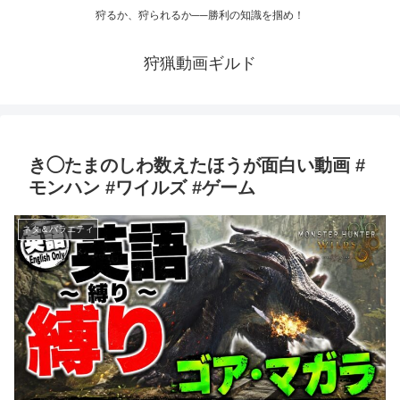
狩るか、狩られるか──勝利の知識を掴め！
狩猟動画ギルド
き◯たまのしわ数えたほうが面白い動画 #
モンハン #ワイルズ #ゲーム
ネタ＆バラエティ