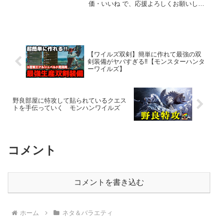
価・いいね で、応援よろしくお願いしま
す👍☆DBD よく使うキラーランキング
1、ハントレス2、チャッキー3、マイケ
ル、クラウン☆MHワイルズ よく使う
武...
【ワイルズ双剣】簡単に作れて最強の双
剣装備がヤバすぎる‼️【モンスターハンタ
ーワイルズ】
野良部屋に特攻して貼られているクエス
トを手伝っていく モンハンワイルズ
コメント
コメントを書き込む
ホーム
ネタ＆バラエティ