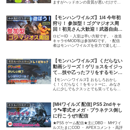
ますがヘッドホンの音質が悪いだけで
す…また、無料の編集ソフトの為ロゴが
入り見にくい場面などがあると思います
が雰囲気だけでも楽しんでくれたらと思
【モンハンワイルズ】1/4 今年初
ネタ＆バラエティ
います！！初めての編集がん...
狩り！ 参加型！ゴグマジオス周
回！初見さん大歓迎！武器自由！
#ゴグマジオス #モンハンワイル
ロビーID ・入室は早い方順です。・改造
ズ #ccjp
キャラやMOD等は参加NGです。・配信
者はモンハンワイルズを全力で楽しむ事
を誓います。・コメントは煽りや暴言は
禁止です。楽しく遊びましょう！【ワイ
ルズ攻略動画】☆桜波2部位+幸運装備で
【モンハンワイルズ】くだらない
ネタ＆バラエティ
滋養エキス1分周...
動画シリーズ！ゲリョスをイジっ
て…技や乙ったフリをするモンス
ターの解説をしたりとおもしろお
【モンハンワイルズ】おもしろおかし
かしく！くだらなくね？動画を作
く！くだらなく！をモットーに、みなさ
んに少しでもクスッとでも笑ってもら
りました。
い、笑顔になってくれたらと思い動画を
作っております！
[MHワイルズ 配信] PS5 2ndキャ
ネタ＆バラエティ
ラ🐾零式オメガ・プラネテス倒し
に行こうぜ‼️配信
★PS5 ゲーム配信★主にDBD・ MHワイ
ルズたまにCOD ・ APEXコメント・高評