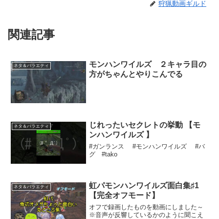
狩猟動画ギルド
関連記事
モンハンワイルズ ２キャラ目の
ネタ＆バラエティ
方がちゃんとやりこんでる
じれったいセクレトの挙動 【モ
ネタ＆バラエティ
ンハンワイルズ 】
#ガンランス #モンハンワイルズ #バ
グ #tako
虹パモンハンワイルズ面白集♯1
ネタ＆バラエティ
【完全オフモード】
オフで録画したものを動画にしました～
※音声が反響しているかのように聞こえ