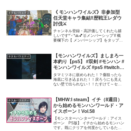
《 モンハンワイルズ》非参加型
ネタ＆バラエティ
任天堂キャラ集結‼️歴戦王レダウ
討伐⚔️
チャンネル登録・高評価してくれたら嬉
しいです*ˊᵕˋ*🙏💕🥇メンバーシップ🏅概
要欄下の【 メンバーシップ】をタップす
るとメンバーになれます‼️
✿.•¨•.¸¸.•¨•.¸¸❀✿❀.•¨•.¸¸.•¨•.✿✿.•¨•.¸¸.•¨•.¸¸
❀✿❀...
【モンハンワイルズ】ましまろ一
ネタ＆バラエティ
本釣り【ps5】 #双剣 #モンハン #
モンハンワイルズ #ps5 #twitch
#tyokomashimaro #ゲーム #バグ
タマミツネに嵌められた！？傷狙ったら
海底に引き込まれた！！戻ろうにも見え
ない壁で出られない！！たすけて～セク
レト～2025年YouTubeでの目標はチャン
ネル登録者様100人越え！！これからも
shortも通常動画も配信頑張りますので高
【MHW:I steam】イチ（8週目）
ネタ＆バラエティ
評価も...
から始めるモンハンワールド・ア
イスボーン！Vol.58
【モンスターハンターワールド：アイス
ボーン PS版】 イチから始めるモンハン
です。既にクリアを何度かしているた