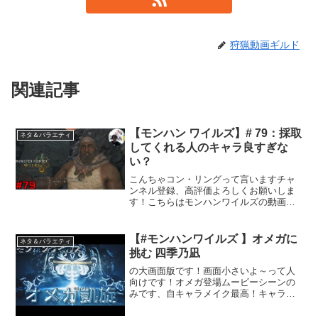
狩猟動画ギルド
関連記事
【モンハン ワイルズ】# 79：採取
ネタ＆バラエティ
してくれる人のキャラ良すぎな
い？
こんちゃコン・リングって言いますチャ
ンネル登録、高評価よろしくお願いしま
す！こちらはモンハンワイルズの動画で
す→ #ゲーム実況 #モンハンワイルズ#モ
ンハン
【#モンハンワイルズ 】オメガに
ネタ＆バラエティ
挑む 四季乃凪
の大画面版です！画面小さいよ～って人
向けです！オメガ登場ムービーシーンの
みです、自キャラメイク最高！キャラメ
イク大好き界隈の方コメントお待ちして
ます♪