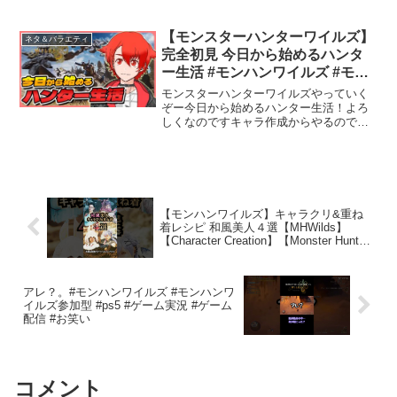
め、基本サクサク進めます。多分。■配信
中の注意・誹謗中傷や不適切なコメント
はNG・短時間での連投コメントはNG・
【モンスターハンターワイルズ】
ネタ＆バラエティ
主が話題にしていな...
完全初見 今日から始めるハンタ
ー生活 #モンハンワイルズ #モン
スターハンター #mhws #vtuber
モンスターハンターワイルズやっていく
ぞー今日から始めるハンター生活！よろ
しくなのですキャラ作成からやるのでわ
くわくおしゃべり大好き！きゅうです!！
(ファンマーク🧩)雑談配信やゲーム配信な
どなどやっています!!参加型もやってます
ので上手い下手...
【モンハンワイルズ】キャラクリ&重ね
着レシピ 和風美人４選【MHWilds】
【Character Creation】【Monster Hunter
Wilds】
アレ？。#モンハンワイルズ #モンハンワ
イルズ参加型 #ps5 #ゲーム実況 #ゲーム
配信 #お笑い
コメント