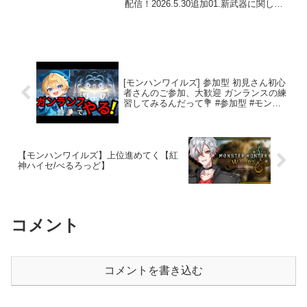
配信！2026.5.30追加01.新武器に関して
リクエストの多かった弓以外の武器を使
ってみて欲しいという話から、新しい武
器が完成致しました...
[モンハンワイルズ] 参加型 初見さん初心
者さんのご参加、大歓迎 ガンランスの練
習してみるんだって💐 #参加型 #モンス
ターハンターワイルズ #ワイルズ
【モンハンワイルズ】上位進めてく【紅
神ハイセ/べるろっど】
コメント
コメントを書き込む