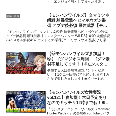
く、エンジョイ勢としてまったり楽しみ
ながら遊んでいます！・ゆるく楽しい配
信を目指しているので、一緒にのんびり
過ごしてもらえたら嬉しいです✨（※写
【モンハンワイルズ】タマミツネ
武器・装備
真を撮ったり、踊ったりお...
瞬殺 騎乗電撃ヘビィボウガン装
備 アプデ後必須 最強武器【モン
スターハンター WILDS】
【モンハンワイルズ】タマミツネ瞬殺 騎乗電撃ヘビィボウガン装備
アプデ後必須 最強武器【モンスターハンター WILDS】0:00 装備解説
2:43 スキル解説4:37 ウズトゥナ(騎乗)7:11 リオレウス(徒歩)より最強
へ 騎乗貫通ヘビィ...
【🐱モンハンワイルズ参加型！
武器・装備
🐱】ゴグマジオス周回！ゴグマ素
材不足してます！！#モンスター
ハンターワイルズ #vtuber
参加する人は参加希望コメントくださ
い！！1クエ一回交代でお願いします！み
んなで楽しみましょう！🧁くりーむのリ
ンク欄🎂くりーむの大喜利が見れるよ！
→ プロフィール: 質問箱: 以下を目標に
日々動画作成や配信を頑張っていま
【モンハンワイルズ女性実況
武器・装備
す！！【今年の目標】登...
vol.121】参加型！本日予定あり
なのでキッチリ12時までね！※概
要欄一度読んでね！（5/30追加）
『モンスターハンターワイルズ（Monster
【MHWilds/ライブ配信】
Hunter Wilds）』の参加型YouTubeライブ