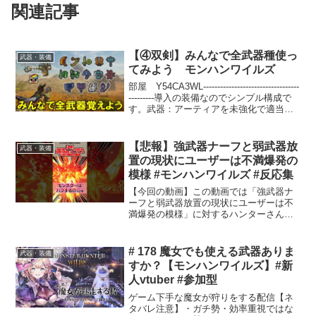
関連記事
【④双剣】みんなで全武器種使っ
武器・装備
てみよう モンハンワイルズ
部屋 Y54CA3WL----------------------------------
---------導入の装備なのでシンプル構成で
す。武器：アーティアを未強化で適当に
作って業物・匠、残り自由防具：ALLゴ
グ装飾品：スタミナ急速回復×...
【悲報】強武器ナーフと弱武器放
武器・装備
置の現状にユーザーは不満爆発の
模様 #モンハンワイルズ #反応集
【今回の動画】この動画では「強武器ナ
ーフと弱武器放置の現状にユーザーは不
満爆発の模様」に対するハンターさんた
ちの反応を取り上げています。
VOICEVOX：春日部つむぎ,四国めたん,
玄野武宏,ずんだもん,剣崎雌雄,青山龍星
# 178 魔女でも使える武器ありま
武器・装備
モンスターハンターワ...
すか？【モンハンワイルズ】#新
人vtuber #参加型
ゲーム下手な魔女が狩りをする配信【ネ
タバレ注意】・ガチ勢・効率重視ではな