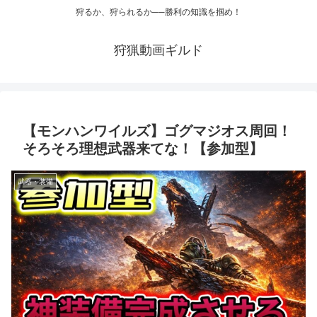
狩るか、狩られるか──勝利の知識を掴め！
狩猟動画ギルド
【モンハンワイルズ】ゴグマジオス周回！
そろそろ理想武器来てな！【参加型】
武器・装備