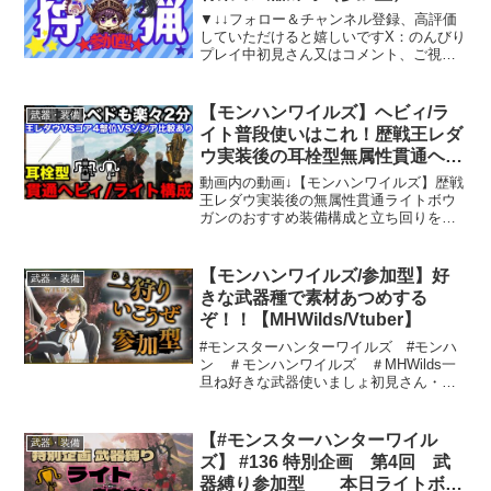
▼↓↓フォロー＆チャンネル登録、高評価
していただけると嬉しいですX：のんびり
プレイ中初見さん又はコメント、ご視聴
だけでも大歓迎★★行きたいクエあった
ら一緒に遊びましょう(*´ω｀*)▼＊参加方
法＊参加型の際はご新規さん常連さんと
【モンハンワイルズ】ヘビィ/ラ
武器・装備
もにコメント...
イト普段使いはこれ！歴戦王レダ
ウ実装後の耳栓型無属性貫通ヘビ
ィ/ライトボウガンおすすめ装備
動画内の動画↓【モンハンワイルズ】歴戦
構成を解説！【最強装備/機関竜
王レダウ実装後の無属性貫通ライトボウ
ガンのおすすめ装備構成と立ち回りを解
弾/テンプレ/モンスターハンター
説！【モンハンワイルズ】歴戦王レダウ
ワイルズ】
実装後の無属性貫通ヘビィボウガンのお
すすめ装備構成と立ち回りを解説！モン
【モンハンワイルズ/参加型】好
武器・装備
ハンワイルズの動画再生...
きな武器種で素材あつめする
ぞ！！【MHWilds/Vtuber】
#モンスターハンターワイルズ #モンハ
ン ＃モンハンワイルズ ＃MHWilds一
旦ね好きな武器使いましょ初見さん・コ
メント大歓迎参加型も予定してるからよ
ろしくね※主は、うまくないです。うま
いプレイを見たい方はブラウザバック推
【#モンスターハンターワイル
武器・装備
奨配信ルール・誹...
ズ】 #136 特別企画 第4回 武
器縛り参加型 本日ライトボウ