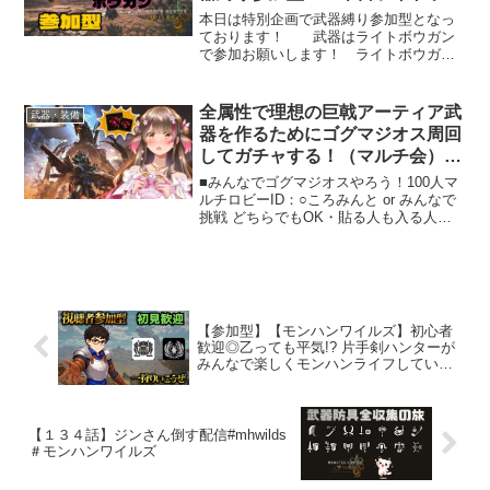
ガンでみんなを待ってま
本日は特別企画で武器縛り参加型となっ
す！ 視聴者参加型🦖
ております！ 武器はライトボウガン
で参加お願いします！ ライトボウガン
※初見様大歓迎 #Vtuber
メインの方も、初めてライトボウガンを
触る方も是非参加して楽しんでいってほ
しいな！ ちょみはライトボウガンを
全属性で理想の巨戟アーティア武
武器・装備
お食事券集めの時くらいで...
器を作るためにゴグマジオス周回
してガチャする！（マルチ会）
【モンハンワイルズ】
■みんなでゴグマジオスやろう！100人マ
ルチロビーID：○ころみんと or みんなで
挑戦 どちらでもOK・貼る人も入る人も
１人１回まで。・クエスト成功・失敗に
関わらず、１回クエストに行った後は退
室・交代でお願いします。 →ロビーに
空きがあれ...
【参加型】【モンハンワイルズ】初心者
歓迎◎乙っても平気!? 片手剣ハンターが
みんなで楽しくモンハンライフしてい
く!? #58
【１３４話】ジンさん倒す配信#mhwilds
＃モンハンワイルズ