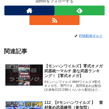
adminをフォローする
狩猟動画ギルド
関連記事
【モンハンワイルズ】零式オメガ
武器・装備
武器統一マルチ 楽な武器ランキ
ング！【零式オメガ】
#モンハンワイルズ #MHワイルズ #零式
オメガ弓、専門です。質問等あれば配信
(大体毎日22-23時くらいから配信)または
コメントにてお気軽に！高評価、コメン
トをして頂けるとすごく嬉しいです！※
オススメモンハン動画※オメガの立ち回
112_【#モンハンワイルズ 】 素
武器・装備
り解説動画...
材集め武器練等（参加型）