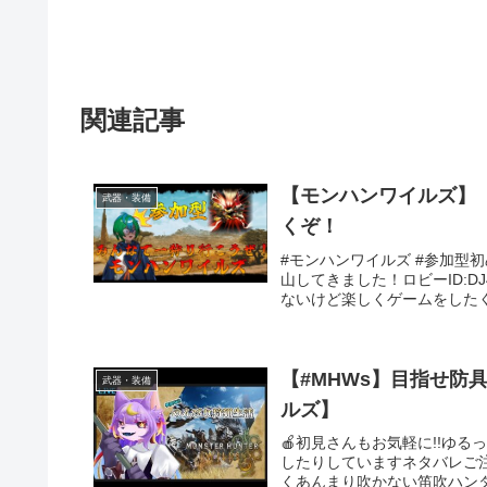
関連記事
【モンハンワイルズ】
武器・装備
くぞ！
#モンハンワイルズ #参加型
山してきました！ロビーID:D
ないけど楽しくゲームをしたく
【#MHWs】目指せ防具
武器・装備
ルズ】
🍎初見さんもお気軽に!!ゆ
したりしていますネタバレご
くあんまり吹かない笛吹ハンタ