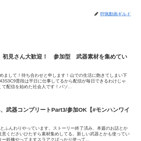
狩猟動画ギルド
 初見さん大歓迎！ 参加型 武器素材を集めてい
初めまして！待ち合わせと申します！山での生活に飽きてしまい下
J43S3C9普段は平日に仕事してるから配信が毎日できるわけじゃ
て配信を始めた社会人です！パソ...
、武器コンプリートPart3/参加OK【#モンハンワイ
るっとふんわりやっています。ストーリー終了済み、本篇のお話とか
注意くださいひたすら素材集めしてる。新しい武器とかも使ってい
ー鈴檎やってますスラアクばっかり使って...