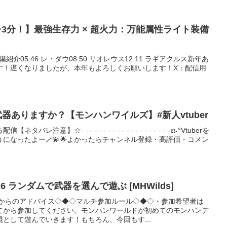
~3分！】最強生存力 × 超火力：万能属性ライト装備
0 装備紹介05:46 レ・ダウ08:50 リオレウス12:11 ラギアクルス新年あ
す！遅くなりましたが、本年もよろしくお願いします！X：配信用
.
る武器ありますか？【モンハンワイルズ】#新人vtuber
】☆- - - - - - - - - - - - - - - - - - - -ഒ˖°Vtuberを
になったよー🪄💫🌟よかったらチャンネル登録・高評価・コメン
26 ランダムで武器を選んで遊ぶ [MHWilds]
んからのアドバイス◇◆◇マルチ参加ルール◇◆◇・参加希望者は
てから参加してください。モンハンワールドが初めてのモンハンデ
として遊んでいきます！もちろん、今回もす...