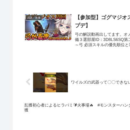
【参加型】ゴグマジオス
武器・装備
プデ】
弓の解説動画出してます。オ
備３選​​部屋ID：3D8LS6
～弓 必須スキルの優先順位と装
ワイルズの武器って〇〇できな
乱獲初心者によるヒラバミ🔰火事場🔥 #モンスターハンターワイルズ #mhwild
獲