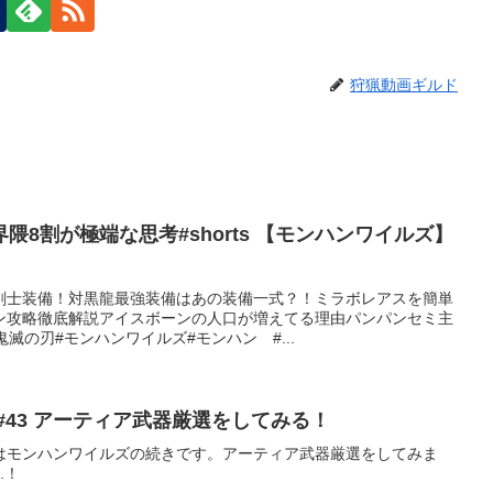
狩猟動画ギルド
隈8割が極端な思考#shorts 【モンハンワイルズ】
剣士装備！対黒龍最強装備はあの装備一式？！ミラボレアスを簡単
ン攻略徹底解説アイスボーンの人口が増えてる理由パンパンセミ主
滅の刃#モンハンワイルズ#モンハン #...
【モンハンワイルズ】 #43 アーティア武器厳選をしてみる！
はモンハンワイルズの続きです。アーティア武器厳選をしてみま
.！