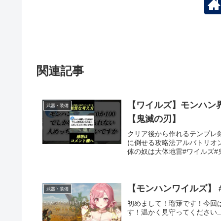
関連記事
【ワイルズ】モンハン界
武器・装備
【鬼滅の刃】
クリア後から作れるテンプレ
に倒せる攻略法アルバトリオ
体の奴は大体地雷#ワイルズ#鬼
武器・装備
初めまして！瑠薙です！今回
す！温かく見守ってください..