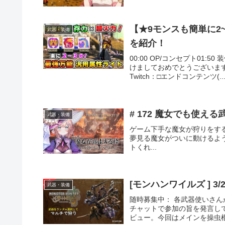
【★9モンスも簡単に2
武器・装備
を紹介！
00:00 OP/コンセプト01:5
けましておめでとうございま
Twitch：□エンドコンテンツ(..
# 172 魔女でも使え
武器・装備
ゲーム下手な魔女が狩りをする配信【ネタバレ注意
夢見る魔女がついに動けるよう
トくれ...
[モンハンワイルズ ] 3/
武器・装備
随時募集中： 各武器使いさ
チャットで参加の旨を発言し
ビュー。今回はメインを操虫棍