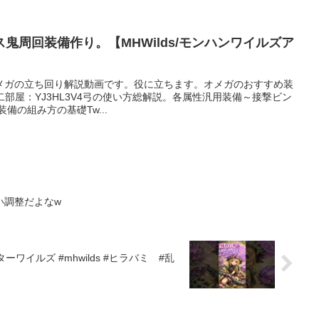
鬼周回装備作り。【MHWilds/モンハンワイルズア
メガの立ち回り解説動画です。役に立ちます。オメガのおすすめ装
SQ第二部屋：YJ3HL3V4弓の使い方総解説。各属性汎用装備～接撃ビン
備の組み方の基礎Tw...
い調整だよなw
s #ヒラバミ #乱