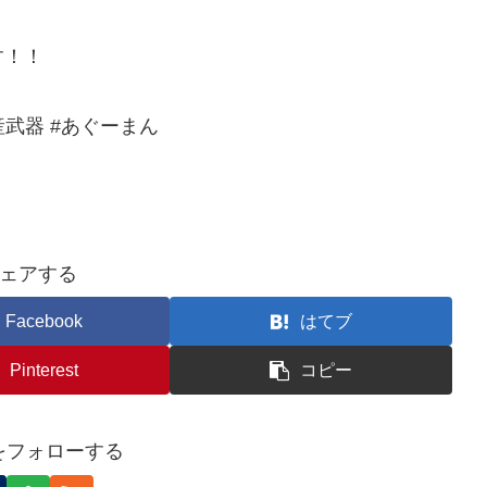
す！！
生産武器 #あぐーまん
ェアする
Facebook
はてブ
Pinterest
コピー
nをフォローする