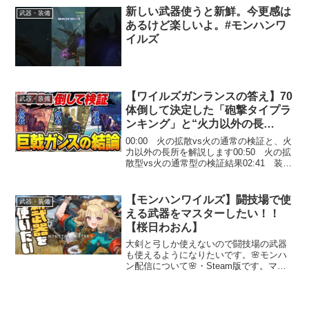
大体地雷#ワイルズ#収益#モンハンワイル
新しい武器使うと新鮮。今更感は
武器・装備
ズ#モンハン #サン...
あるけど楽しいよ。#モンハンワ
イルズ
【ワイルズガンランスの答え】70
武器・装備
体倒して決定した「砲撃タイプラ
ンキング」と“火力以外の長
所”【拡散vs放射vs通常】
00:00 火の拡散vs火の通常の検証と、火
力以外の長所を解説します00:50 火の拡
散型vs火の通常型の検証結果02:41 装備
と各種条件04:15 ガンス格付けを考える
「逆に、通常型が拡散型を上回ることが
あるのか」08:36 ガンス格付...
【モンハンワイルズ】闘技場で使
武器・装備
える武器をマスターしたい！！
【桜日わおん】
大剣と弓しか使えないので闘技場の武器
も使えるようになりたいです。🌸モンハ
ン配信について🌸・Steam版です。マル
チや参加型の予定はありません！・初心
者なので温かく見守っていてくれると嬉
しいです。・こちらから質問していない