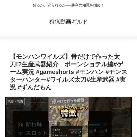
狩るか、狩られるか──勝利の知識を掴め！
狩猟動画ギルド
【モンハンワイルズ】骨だけで作った太
刀!?生産武器紹介 ボーンショテル編#ゲ
ーム実況 #gameshorts #モンハン #モンス
ターハンター#ワイルズ太刀#生産武器 #実
況 #ずんだもん
武器・装備