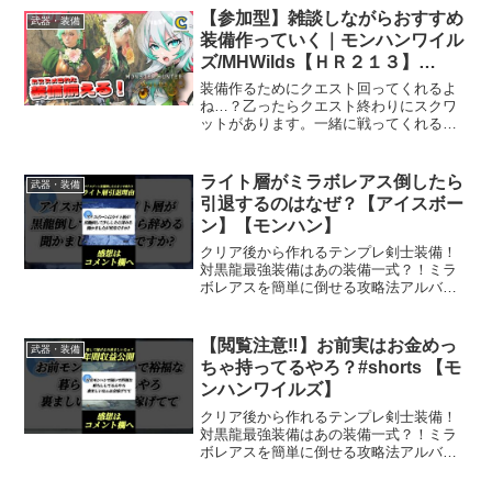
【参加型】雑談しながらおすすめ
武器・装備
装備作っていく｜モンハンワイル
ズ/MHWilds【ＨＲ２１３】
#ccjp #初見歓迎
装備作るためにクエスト回ってくれるよ
ね…？乙ったらクエスト終わりにスクワ
ットがあります。一緒に戦ってくれる人
おるか！！！！【参加のルール】①クエ
スト参加は早い者勝ち後追いOK！空気読
んで譲り合いとかしてね（一度も一緒に
ライト層がミラボレアス倒したら
武器・装備
クエスト行ってない人が...
引退するのはなぜ？【アイスボー
ン】【モンハン】
クリア後から作れるテンプレ剣士装備！
対黒龍最強装備はあの装備一式？！ミラ
ボレアスを簡単に倒せる攻略法アルバト
リオン攻略徹底解説アイスボーンの人口
が増えてる理由パンパンセミ主体の奴は
大体地雷#ワイルズ#mhwilds #モンハンワ
【閲覧注意‼️】お前実はお金めっ
武器・装備
イルズ#モン...
ちゃ持ってるやろ？#shorts 【モ
ンハンワイルズ】
クリア後から作れるテンプレ剣士装備！
対黒龍最強装備はあの装備一式？！ミラ
ボレアスを簡単に倒せる攻略法アルバト
リオン攻略徹底解説アイスボーンの人口
が増えてる理由パンパンセミ主体の奴は