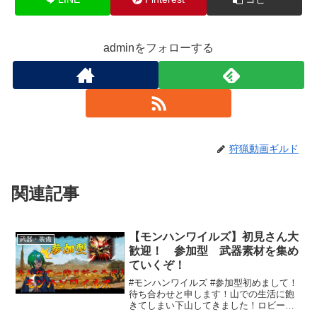
adminをフォローする
狩猟動画ギルド
関連記事
【モンハンワイルズ】初見さん大
武器・装備
歓迎！ 参加型 武器素材を集め
ていくぞ！
#モンハンワイルズ #参加型初めまして！
待ち合わせと申します！山での生活に飽
きてしまい下山してきました！ロビー
ID:B353H56T普段は平日に仕事してるか