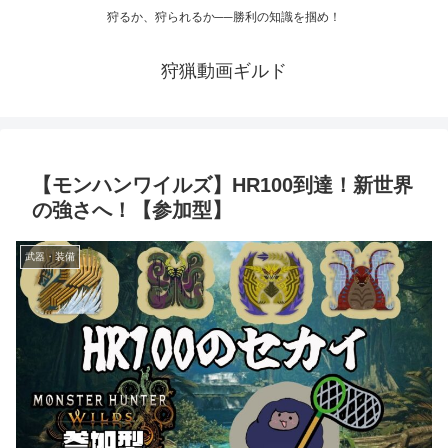
狩るか、狩られるか──勝利の知識を掴め！
狩猟動画ギルド
【モンハンワイルズ】HR100到達！新世界
の強さへ！【参加型】
武器・装備