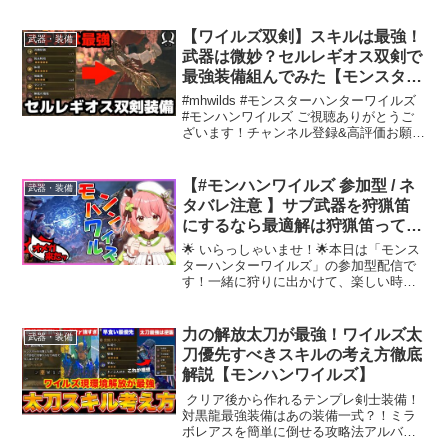
ら配信が毎日できるわけじゃないけど楽
しくゲームをしたくて配信を始めた社会
【ワイルズ双剣】スキルは最強！
武器・装備
人です！パソ...
武器は微妙？セルレギオス双剣で
最強装備組んでみた【モンスター
ハンターワイルズ】
#mhwilds #モンスターハンターワイルズ
#モンハンワイルズ ご視聴ありがとうご
ざいます！チャンネル登録&高評価お願い
します🙇
【#モンハンワイルズ 参加型 / ネ
武器・装備
タバレ注意 】サブ武器を狩猟笛
にするなら最適解は狩猟笛っての
がよくわかった！【 南京めめ /
🌟 いらっしゃいませ！🌟本日は「モンス
#Vtuber 】
ターハンターワイルズ」の参加型配信で
す！一緒に狩りに出かけて、楽しい時間
を過ごしましょう✨【参加方法】1️⃣ コメ
ントで「参加希望」と書いていただきプ
ライベートルーム（ロビーIDは 配信中に
力の解放太刀が最強！ワイルズ太
武器・装備
固定コメント...
刀優先すべきスキルの考え方徹底
解説【モンハンワイルズ】
⁠ クリア後から作れるテンプレ剣士装備！
対黒龍最強装備はあの装備一式？！ミラ
ボレアスを簡単に倒せる攻略法アルバト
リオン攻略徹底解説アイスボーンの人口