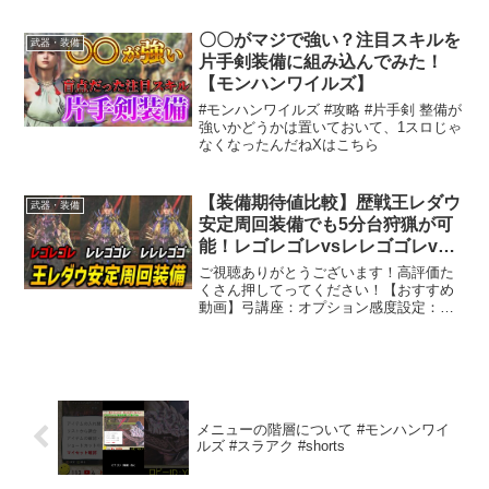
が増えてる理由パンパンセミ主体の奴は
大体地雷#ワイルズ#太刀#モンハンワイル
〇〇がマジで強い？注目スキルを
武器・装備
ズ#モンハン #...
片手剣装備に組み込んでみた！
【モンハンワイルズ】
#モンハンワイルズ #攻略 #片手剣 整備が
強いかどうかは置いておいて、1スロじゃ
なくなったんだねXはこちら
【装備期待値比較】歴戦王レダウ
武器・装備
安定周回装備でも5分台狩猟が可
能！レゴレゴレvsレレゴゴレvs
レレレゴゴのメリット・デメリッ
ご視聴ありがとうございます！高評価た
トを解説！【モンハンワイル
くさん押してってください！【おすすめ
動画】弓講座：オプション感度設定：奇
ズ/MHWilds/弓/Bow】
襲攻撃(※OBT)：製品版での変更点：ビン
比較：アーティア厳選解説：アーティア
理論値と準理論値の差：スタミナ消費量
検証：弓のダメージ...
メニューの階層について #モンハンワイ
ルズ #スラアク #shorts