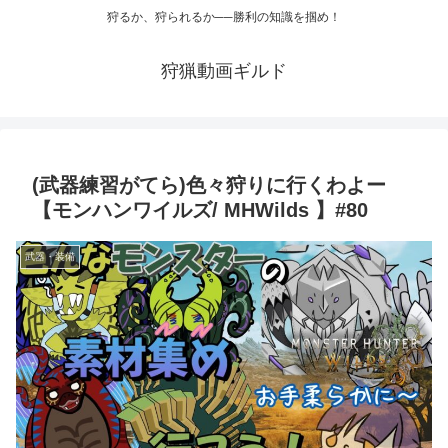
狩るか、狩られるか──勝利の知識を掴め！
狩猟動画ギルド
(武器練習がてら)色々狩りに行くわよー
【モンハンワイルズ/ MHWilds 】#80
武器・装備