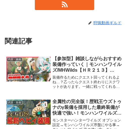
狩猟動画ギルド
関連記事
【参加型】雑談しながらおすすめ
武器・装備
装備作っていく｜モンハンワイル
ズ/MHWilds【ＨＲ２１３】
#ccjp #初見歓迎
装備作るためにクエスト回ってくれるよ
ね…？乙ったらクエスト終わりにスクワ
ットがあります。一緒に戦ってくれる人
おるか！！！！【参加のルール】①クエ
スト参加は早い者勝ち後追いOK！空気読
んで譲り合いとかしてね（一度も一緒に
全属性の完全版！歴戦王ウズトゥ
武器・装備
クエスト行ってない人が...
ナのγ装備を採用した最終装備が
快適で強い！モンハンワイルズの
ヘビィボウガンの生産＆アーティ
モンスターハンターワイルズ オプション
ア武器＆防具＆必須スキル解説
設定→モンハンワイルズ序盤にやる事→