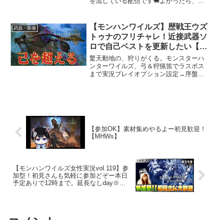
を流している配信です🐄よかったら、高
評価＆チャンネル登録よろしくお願いし
ます🐄気軽にコメントください🐄#モンス
タハンターワイルズ #モンハン ＃
【モンハンワイルズ】歴戦王ウズ
武器・装備
MHWs ＃ライブ配信 ...
トゥナのフリチャレ！近接武器ソ
ロで自己ベストを更新したい【モ
ンスターハンターワイルズ PC版
驚天動地の、狩りがくる。モンスターハ
RTX5090】
ンターワイルズ、弓＆狩猟笛でラスボス
まで実況プレイオプション設定→序盤に
やるべき事→弓の使い方→カメラ感度の
設定→全属性弓→全属性ヘビィ→バフの
基礎知識→＃モンハンワイルズ＜配信の
ルール＞🚫 以下のコメン...
【参加OK】素材集めやるよー初見歓迎！
【MHWs】
【モンハンワイルズ女性実況vol.119】参
加型！初見さんも気軽に参加どぞー本日
予定ありで12時まで。延長なしday※概
要欄一度読んでね！【MHWilds/ライブ配
信】