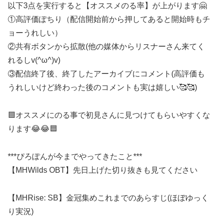
以下3点を実行すると【オススメのる率】が上がります🤗
①高評価ぽちり（配信開始前から押してあると開始時もチ
ョーうれしい）
②共有ボタンから拡散(他の媒体からリスナーさん来てく
れるしv(^ω^)v)
③配信終了後、終了したアーカイブにコメント(高評価も
うれしいけど終わった後のコメントも実は嬉しい🥰🥰)
🟦オススメにのる事で初見さんに見つけてもらいやすくな
ります😂😂🟦
***ぴろぽんが今までやってきたこと***
【MHWilds OBT】先日上げた切り抜きも見てください
【MHRise: SB】金冠集めこれまでのあらすじ(ほぼゆっく
り実況)