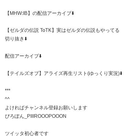
【MHW:IB】の配信アーカイブ⬇️
【ゼルダの伝説 ToTK】実はゼルダの伝説もやってる
切り抜き⬇️
配信アーカイブ⬇️
【テイルズオブ】アライズ再生リスト(ゆっくり実況)⬇️
***
^^
よければチャンネル登録お願いします
ぴろぽん_PIIIROOOPOOON
ツイッタ初心者です