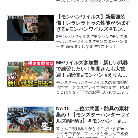
モンハンワイルズ 弓の使い方→モンハン
【モンスターハンターワイルズ】
実況12年目の女がお届けする、モンスタ
ーハンターワイルズ実況Monster Hunter
Wildsの新情報の解説・攻略・小ネタ...
【モンハンワイルズ】新最強装
武器・装備
備！レラレラトゥの性能がやばす
ぎる#モンハンワイルズ #モンハ
ン #mhws
#モンハンワイルズ #モンハン#モンスタ
ーハンターワイルズ #モンスターハンタ
ー #mhws #よしなま #ウズトゥナ
MHワイルズ参加型：新しい武器
武器・装備
で練習したい！初見さんも大歓
迎！ #配信 #モンハン #えりんぎ
games
モンスターハンターワイルズの参加型配
信です！クロスプレイで遊びます（PCＭ
ＯＤはＮＧ）下位のお手伝いもウェルカ
ムです✨※参加型ルール集会所ロビー入
室自由。1クエスト交代制です。交代しな
がらクエスト回していきます◌参加方法
No.15 上位の武器・防具の素材
武器・装備
「参加希望！ HN」...
集め！【モンスターハンターワイ
ルズ/MHWs】＃モンハン ＃操
虫棍
皆さんご視聴ありがとうございます🐄下
手くそですが、フレンドと楽しんでる姿