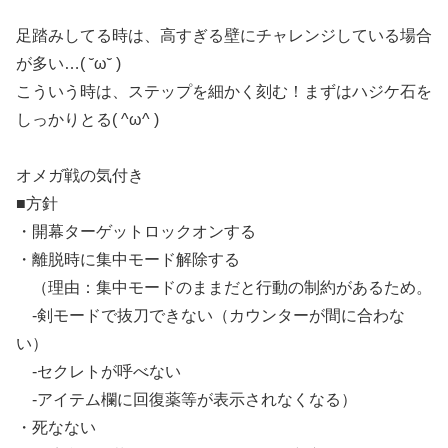
足踏みしてる時は、高すぎる壁にチャレンジしている場合
が多い…( ˘ω˘ )
こういう時は、ステップを細かく刻む！まずはハジケ石を
しっかりとる( ^ω^ )
オメガ戦の気付き
■方針
・開幕ターゲットロックオンする
・離脱時に集中モード解除する
（理由：集中モードのままだと行動の制約があるため。
-剣モードで抜刀できない（カウンターが間に合わな
い）
-セクレトが呼べない
-アイテム欄に回復薬等が表示されなくなる）
・死なない