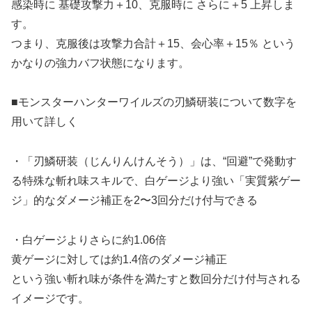
感染時に 基礎攻撃力＋10、克服時に さらに＋5 上昇しま
す。
つまり、克服後は攻撃力合計＋15、会心率＋15％ という
かなりの強力バフ状態になります。
■モンスターハンターワイルズの刃鱗研装について数字を
用いて詳しく
・「刃鱗研装（じんりんけんそう）」は、“回避”で発動す
る特殊な斬れ味スキルで、白ゲージより強い「実質紫ゲー
ジ」的なダメージ補正を2〜3回分だけ付与できる
・白ゲージよりさらに約1.06倍
黄ゲージに対しては約1.4倍のダメージ補正
という強い斬れ味が条件を満たすと数回分だけ付与される
イメージです。