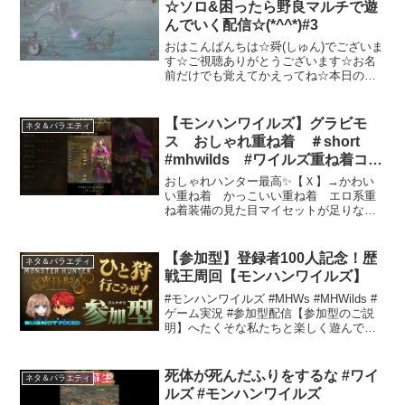
☆ソロ&困ったら野良マルチで遊
んでいく配信☆(*^^*)#3
おはこんばんちは☆舜(しゅん)でございま
す☆ご視聴ありがとうございます☆お名
前だけでも覚えてかえってね☆本日のお
配信内容は?モンスターハンターワイルズ
☆高市早苗さん☆キャラでソロ&野良マル
チで遊んでいきたいと思います☆(*^^*)ス
【モンハンワイルズ】グラビモ
ネタ＆バラエティ
ーパープ...
ス おしゃれ重ね着 ＃short
#mhwilds #ワイルズ重ね着コー
デ #ワイルズ重ね着女
おしゃれハンター最高✨【Ｘ】→かわい
い重ね着 かっこいい重ね着 エロ系重
ね着装備の見た目マイセットが足りない
ので記録として残しておきます🥺気に入
ったものや、おすすめコーデあれば教え
て下さい✨#shorts #mhwilds #mhwilds...
【参加型】登録者100人記念！歴
ネタ＆バラエティ
戦王周回【モンハンワイルズ】
#モンハンワイルズ #MHWs #MHWilds #
ゲーム実況 #参加型配信【参加型のご説
明】へたくそな私たちと楽しく遊んでく
れる方探してます！参加希望とコメント
ください！多いときは1回交代で！いっち
ー＆せーちゃんの2人で協力ゲームを中心
死体が死んだふりをするな #ワイ
ネタ＆バラエティ
に...
ルズ #モンハンワイルズ