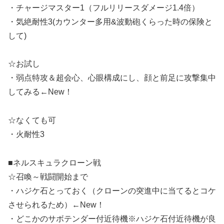
・チャージマスター1（フルリリースダメージ1.4倍）
・気絶耐性3(カウンター多用&波動砲くらった時の保険と
して)
☆お試し
・弱点特攻＆超会心、心眼構成にし、顔と前足に攻撃集中
してみる←New！
☆なくても可
・火耐性3
■ネルスキュラクローン戦
☆召喚～戦闘開始まで
・ハジケ石とっておく（クローンの突進中に当てるとコケ
させられるため）←New！
・どこかのサボテンダー付近待機※ハジケ石付近待機が良