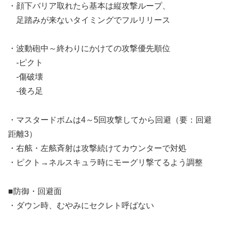
・顔下バリア取れたら基本は縦攻撃ループ、
足踏みが来ないタイミングでフルリリース
・波動砲中～終わりにかけての攻撃優先順位
-ピクト
-傷破壊
-後ろ足
・マスタードボムは4～5回攻撃してから回避（要：回避
距離3）
・右舷・左舷斉射は攻撃続けてカウンターで対処
・ピクト→ネルスキュラ時にモーグリ撃てるよう調整
■防御・回避面
・ダウン時、むやみにセクレト呼ばない