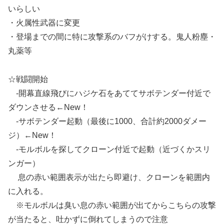
いらしい
・火属性武器に変更
・登場までの間に特に攻撃系のバフがけする。鬼人粉塵・
丸薬等
☆戦闘開始
-開幕直線飛びにハジケ石をあててサボテンダー付近で
ダウンさせる←New！
-サボテンダー起動（最後に1000、合計約2000ダメー
ジ）←New！
-モルボルを探してクローン付近で起動（近づくかスリ
ンガー）
息の赤い範囲表示が出たら即避け、クローンを範囲内
に入れる。
※モルボルは臭い息の赤い範囲が出てからこちらの攻撃
が当たると、吐かずに倒れてしまうので注意