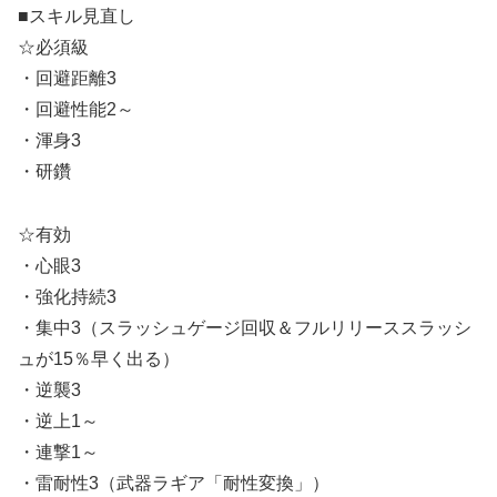
■スキル見直し
☆必須級
・回避距離3
・回避性能2～
・渾身3
・研鑽
☆有効
・心眼3
・強化持続3
・集中3（スラッシュゲージ回収＆フルリリーススラッシ
ュが15％早く出る）
・逆襲3
・逆上1～
・連撃1～
・雷耐性3（武器ラギア「耐性変換」）