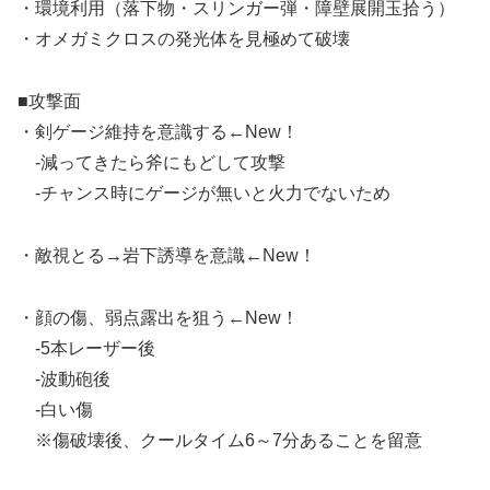
・環境利用（落下物・スリンガー弾・障壁展開玉拾う）
・オメガミクロスの発光体を見極めて破壊
■攻撃面
・剣ゲージ維持を意識する←New！
-減ってきたら斧にもどして攻撃
-チャンス時にゲージが無いと火力でないため
・敵視とる→岩下誘導を意識←New！
・顔の傷、弱点露出を狙う←New！
-5本レーザー後
-波動砲後
-白い傷
※傷破壊後、クールタイム6～7分あることを留意