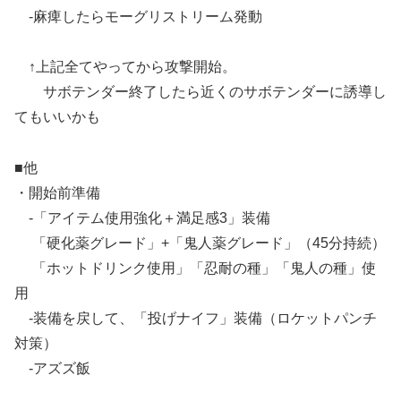
-麻痺したらモーグリストリーム発動
↑上記全てやってから攻撃開始。
サボテンダー終了したら近くのサボテンダーに誘導し
てもいいかも
■他
・開始前準備
-「アイテム使用強化＋満足感3」装備
「硬化薬グレード」+「鬼人薬グレード」（45分持続）
「ホットドリンク使用」「忍耐の種」「鬼人の種」使
用
-装備を戻して、「投げナイフ」装備（ロケットパンチ
対策）
-アズズ飯