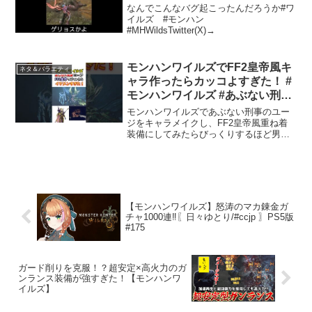
なんでこんなバグ起こったんだろうか#ワ
イルズ #モンハン
#MHWildsTwitter(X)→
モンハンワイルズでFF2皇帝風キ
ネタ＆バラエティ
ャラ作ったらカッコよすぎた！ #
モンハンワイルズ #あぶない刑事
#FF2 #柴田恭兵
モンハンワイルズであぶない刑事のユー
ジをキャラメイクし、FF2皇帝風重ね着
装備にしてみたらびっくりするほど男前
でした#モンハンワイルズ #あぶない刑事
#FF2 #モンハンワイルズキャラメイク #
モンハンワイルズキャラクリ #柴田恭兵 -
-...
【モンハンワイルズ】怒涛のマカ錬金ガ
チャ1000連‼️〖日々ゆとり/#ccjp 〗PS5版
#175
ガード削りを克服！？超安定×高火力のガ
ンランス装備が強すぎた！【モンハンワ
イルズ】