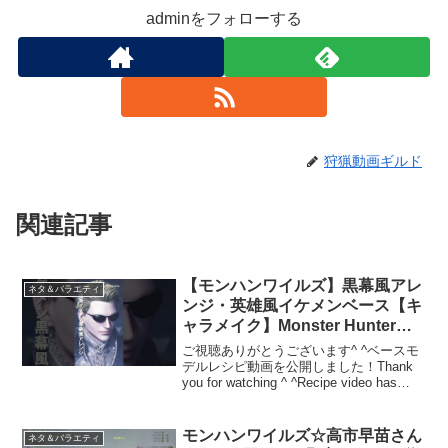
adminをフォローする
狩猟動画ギルド
関連記事
【モンハンワイルズ】黒幕風アレ
ネタ＆バラエティ
ンジ・英雄風イケメンベース【キ
ャラメイク】Monster Hunter
Wilds – Sephiroth-Style male
ご視聴ありがとうございます^ ^ベースモ
Albert Wesker form
デルレシピ動画を公開しました！Thank
you for watching ^ ^Recipe video has
been released!※もしくは画面上タイトル
上のリンクをクリック* Or c...
モンハンワイルズ☆高市早苗さん
ネタ＆バラエティ